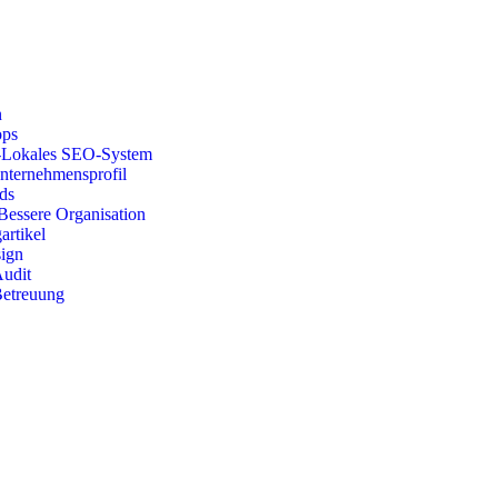
n
ops
Lokales SEO-System
nternehmensprofil
ds
Bessere Organisation
artikel
ign
Audit
Betreuung